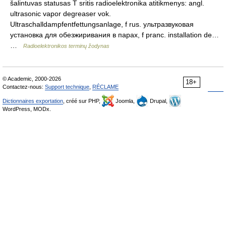
šalintuvas statusas T sritis radioelektronika atitikmenys: angl.
ultrasonic vapor degreaser vok.
Ultraschalldampfentfettungsanlage, f rus. ультразвуковая
установка для обезжиривания в парах, f pranc. installation de…
…
Radioelektronikos terminų žodynas
© Academic, 2000-2026
18+
Contactez-nous:
Support technique
,
RÉCLAME
Dictionnaires exportation
, créé sur PHP,
Joomla,
Drupal,
WordPress, MODx.