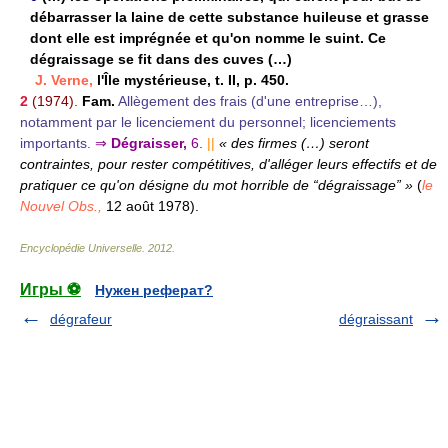
débarrasser la laine de cette substance huileuse et grasse
dont elle est imprégnée et qu'on nomme le suint. Ce
dégraissage se fit dans des cuves (…)
J. Verne,
l'Île mystérieuse, t. II, p. 450.
2
(1974).
Fam.
Allègement des frais (d'une entreprise…),
notamment par le licenciement du personnel; licenciements
importants.
⇒
Dégraisser,
6.
||
« des firmes (…) seront
contraintes, pour rester compétitives, d'alléger leurs effectifs et de
pratiquer ce qu'on désigne du mot horrible de “dégraissage” »
(
le
Nouvel Obs.,
12 août 1978).
Encyclopédie Universelle
.
2012
.
Игры ⚽
Нужен реферат?
dégrafeur
dégraissant