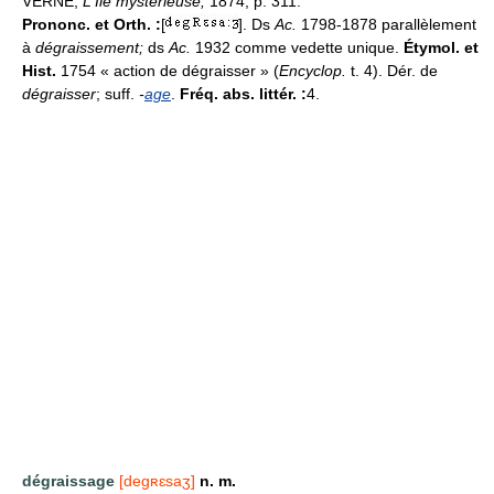
VERNE,
L'Île mystérieuse,
1874, p. 311.
Prononc. et Orth. :
[
]. Ds
Ac.
1798-1878 parallèlement
à
dégraissement;
ds
Ac.
1932 comme vedette unique.
Étymol. et
Hist.
1754 « action de dégraisser » (
Encyclop.
t. 4). Dér. de
dégraisser
; suff.
-
age
.
Fréq. abs. littér. :
4.
dégraissage
[degʀɛsaʒ]
n. m.