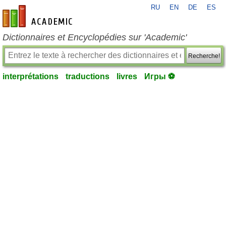
RU
EN
DE
ES
fr-academic.com
Dictionnaires et Encyclopédies sur 'Academic'
Recherche!
interprétations
traductions
livres
Игры ⚽