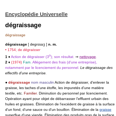
Encyclopédie Universelle
dégraissage
dégraissage
dégraissage
[ degrɛsaʒ ]
n. m.
• 1754; de
dégraisser
o
1
♦
Action de dégraisser (3
); son résultat.
⇒
nettoyage
.
2
♦
(1974)
Fam.
Allégement des frais (d'une entreprise),
notamment par le licenciement du personnel.
Le dégraissage des
effectifs d'une entreprise.
●
dégraissage
nom masculin
Action de dégraisser, d'enlever la
graisse, les taches d'une étoffe, les impuretés d'une matière
textile, etc.
Familier.
Diminution du personnel par licenciement.
Opération ayant pour objet de débarrasser l'effluent urbain des
huiles et graisses. Élimination de l'excédent de graisse à la surface
d'un fond, d'une sauce ou d'un bouillon. Élimination de la
graisse
superflue d'une viande. Élimination des produits gras de la surface