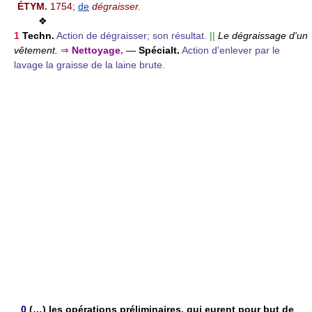
ÉTYM.
1754;
de
dégraisser.
❖
1
Techn.
Action de dégraisser; son résultat.
||
Le dégraissage d'un
vêtement.
⇒
Nettoyage.
—
Spécialt.
Action d'enlever par le
lavage la graisse de la laine brute.
0
(…) les opérations préliminaires, qui eurent pour but de