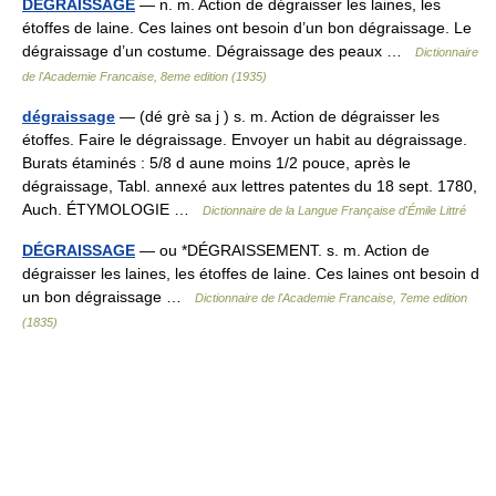
DÉGRAISSAGE
— n. m. Action de dégraisser les laines, les
étoffes de laine. Ces laines ont besoin d’un bon dégraissage. Le
dégraissage d’un costume. Dégraissage des peaux …
Dictionnaire
de l'Academie Francaise, 8eme edition (1935)
dégraissage
— (dé grè sa j ) s. m. Action de dégraisser les
étoffes. Faire le dégraissage. Envoyer un habit au dégraissage.
Burats étaminés : 5/8 d aune moins 1/2 pouce, après le
dégraissage, Tabl. annexé aux lettres patentes du 18 sept. 1780,
Auch. ÉTYMOLOGIE …
Dictionnaire de la Langue Française d'Émile Littré
DÉGRAISSAGE
— ou *DÉGRAISSEMENT. s. m. Action de
dégraisser les laines, les étoffes de laine. Ces laines ont besoin d
un bon dégraissage …
Dictionnaire de l'Academie Francaise, 7eme edition
(1835)